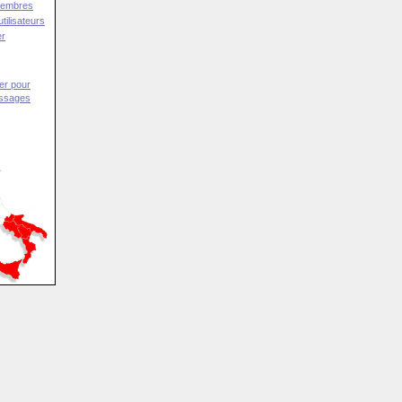
Membres
tilisateurs
er
er pour
essages