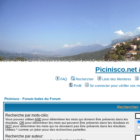
Picinisco.net
FAQ
Rechercher
Liste des Membres
Profil
Se connecter pour vérifier ses 
Picinisco - Forum Index du Forum
Rechercher
Recherche par mots-clés:
Vous pouvez utiliser
AND
pour déterminer les mots qui doivent être présents dans les
résultats,
OR
pour déterminer les mots qui peuvent être présents dans les résultats et
NOT
pour déterminer les mots qui ne devraient pas être présents dans les résultats.
Utilisez * comme un joker pour des recherches partielles
Recherche par auteur: