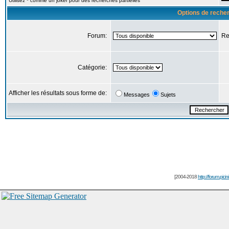
Utilisez * comme un joker pour des recherches partielles
Options de reche
Forum:
Re
Catégorie:
Afficher les résultats sous forme de:
Messages
Sujets
[2004-2018
http://forum.picin