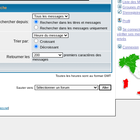
Liste des 
Groupes d'u
rche
S'enregistr
Profil
chercher depuis:
Rechercher dans les titres et messages
Rechercher dans les messages uniquement
Se connect
vérifier ses m
privés
Trier par:
Croissant
Décroissant
Connexion
premiers caractères des
Retourner les
messages
Toutes les heures sont au format GMT
Sauter vers:
isco.net
]