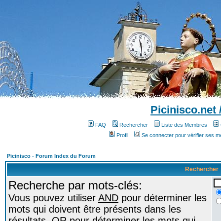
Picinisco.net
FAQ
Rechercher
Liste des Membres
Profil
Se connecter pour vérifier ses 
Picinisco - Forum Index du Forum
Rechercher
Recherche par mots-clés:
Vous pouvez utiliser
AND
pour déterminer les
mots qui doivent être présents dans les
résultats,
OR
pour déterminer les mots qui