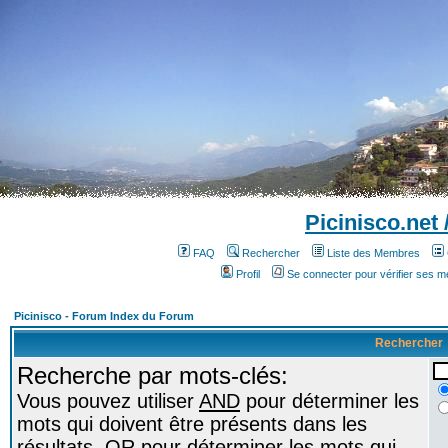
Picinisco.net
FAQ
Rechercher
Liste des Membres
Profil
Se connecter pour vérifier ses 
Picinisco - Forum Index du Forum
Rechercher
Recherche par mots-clés:
Vous pouvez utiliser
AND
pour déterminer les
mots qui doivent être présents dans les
résultats,
OR
pour déterminer les mots qui