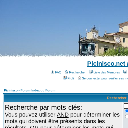
Picinisco.net
FAQ
Rechercher
Liste des Membres
Profil
Se connecter pour vérifier ses 
Picinisco - Forum Index du Forum
Rechercher
Recherche par mots-clés:
Vous pouvez utiliser
AND
pour déterminer les
mots qui doivent être présents dans les
résultats,
OR
pour déterminer les mots qui