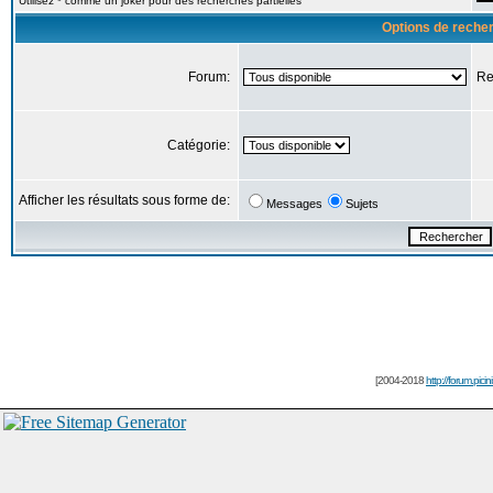
Utilisez * comme un joker pour des recherches partielles
Options de reche
Forum:
Re
Catégorie:
Afficher les résultats sous forme de:
Messages
Sujets
[2004-2018
http://forum.picin