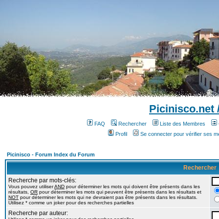
Picinisco.net
FAQ
Rechercher
Liste des Membres
Profil
Se connecter pour vérifier ses 
Picinisco - Forum Index du Forum
Rechercher
Recherche par mots-clés:
Vous pouvez utiliser
AND
pour déterminer les mots qui doivent être présents dans les
résultats,
OR
pour déterminer les mots qui peuvent être présents dans les résultats et
NOT
pour déterminer les mots qui ne devraient pas être présents dans les résultats.
Utilisez * comme un joker pour des recherches partielles
Recherche par auteur: