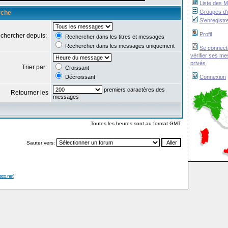
Liste des 
Groupes d'u
rche
S'enregistr
Profil
chercher depuis:
Rechercher dans les titres et messages
Rechercher dans les messages uniquement
Se connect
vérifier ses m
privés
Trier par:
Croissant
Décroissant
Connexion
premiers caractères des
Retourner les
messages
Toutes les heures sont au format GMT
Sauter vers:
isco.net
]