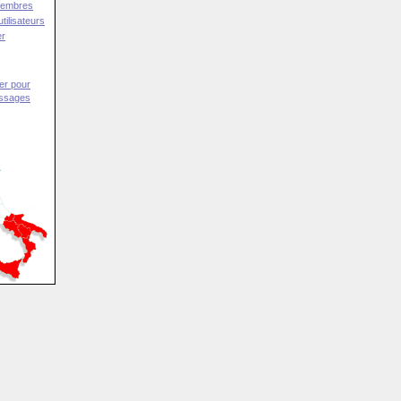
Membres
tilisateurs
er
er pour
essages