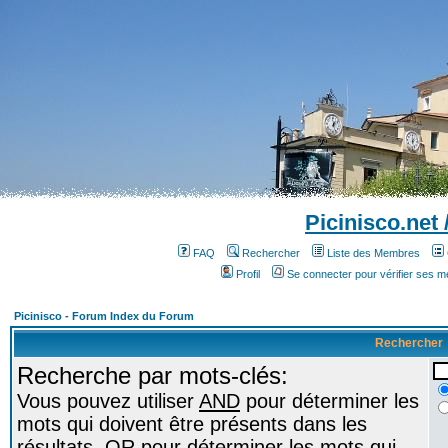
Picinisco.net
FAQ
Rechercher
Liste des Membres
Profil
Se connecter pour vérifier ses 
Picinisco - Forum Index du Forum
Rechercher
Recherche par mots-clés:
Vous pouvez utiliser
AND
pour déterminer les
mots qui doivent être présents dans les
résultats,
OR
pour déterminer les mots qui