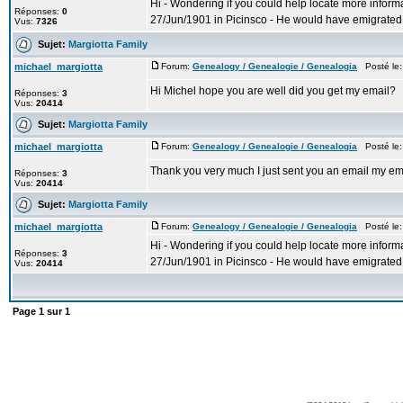
Hi - Wondering if you could help locate more inform
Réponses:
0
27/Jun/1901 in Picinsco - He would have emigrated 
Vus:
7326
Sujet:
Margiotta Family
michael_margiotta
Forum:
Genealogy / Genealogie / Genealogia
Posté le:
Hi Michel hope you are well did you get my email?
Réponses:
3
Vus:
20414
Sujet:
Margiotta Family
michael_margiotta
Forum:
Genealogy / Genealogie / Genealogia
Posté le:
Thank you very much I just sent you an email my e
Réponses:
3
Vus:
20414
Sujet:
Margiotta Family
michael_margiotta
Forum:
Genealogy / Genealogie / Genealogia
Posté le:
Hi - Wondering if you could help locate more inform
Réponses:
3
27/Jun/1901 in Picinsco - He would have emigrated 
Vus:
20414
Page
1
sur
1