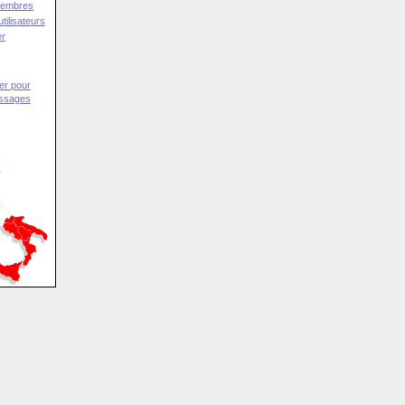
Membres
tilisateurs
er
er pour
essages