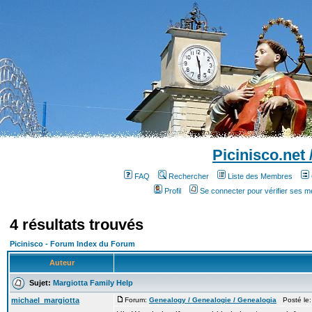
Picinisco.net
FAQ
Rechercher
Liste des Membres
Profil
Se connecter pour vérifier ses 
4 résultats trouvés
Picinisco - Forum Index du Forum
Auteur
Sujet:
Margiotta Family Help
michael_margiotta
Forum:
Genealogy / Genealogie / Genealogia
Posté le: