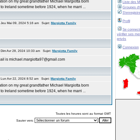
ation on my great grandfather Michael Margiotta born
Liste des 
to Ireland sometime before 1924, when he marri ...
Groupes d'u
S'enregistr
Profil
 Jeu Mai 09, 2024 5:16 am Sujet:
Margiotta Family
Se connect
vérifier ses m
privés
Connexion
 Dim Avr 28, 2024 10:33 am Sujet:
Margiotta Family
mail is michael.margiotta97@gmail.com
 Lun Avr 22, 2024 8:52 am Sujet:
Margiotta Family
ation on my great grandfather Michael Margiotta born
to Ireland sometime before 1924, when he marri ...
Toutes les heures sont au format GMT
Sauter vers: