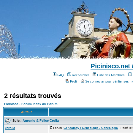
Picinisco.net
FAQ
Rechercher
Liste des Membres
Profil
Se connecter pour vérifier ses 
2 résultats trouvés
Picinisco - Forum Index du Forum
Auteur
Sujet:
Antonio & Felice Crolla
kcrolla
Forum:
Genealogy / Genealogie / Genealogia
Posté le: