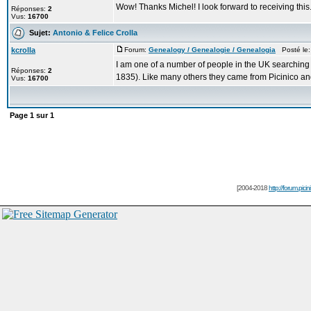
Wow! Thanks Michel! I look forward to receiving this
Réponses:
2
Vus:
16700
Sujet:
Antonio & Felice Crolla
kcrolla
Forum:
Genealogy / Genealogie / Genealogia
Posté le:
I am one of a number of people in the UK searching 
Réponses:
2
1835). Like many others they came from Picinico and
Vus:
16700
Page
1
sur
1
[2004-2018
http://forum.picin