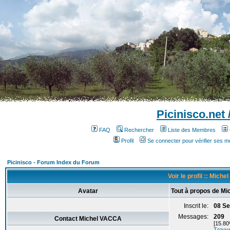
Picinisco.net
FAQ
Rechercher
Liste des Membres
Profil
Se connecter pour vérifier ses 
Picinisco - Forum Index du Forum
Voir le profil :: Mich
Avatar
Tout à propos de M
Inscrit le:
08 Se
Messages:
209
Contact Michel VACCA
[15.80
Trouv