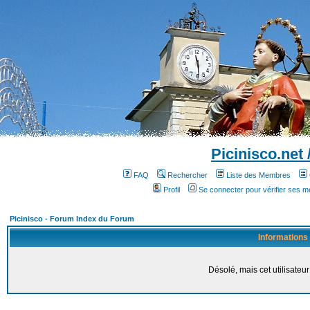
Picinisco.net
FAQ
Rechercher
Liste des Membres
Profil
Se connecter pour vérifier ses 
Picinisco - Forum Index du Forum
Informations
Désolé, mais cet utilisateur