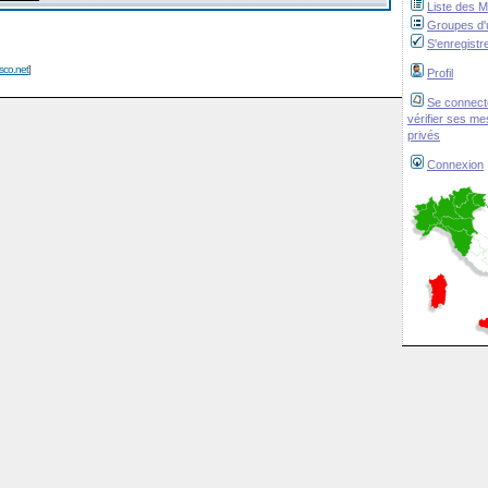
Liste des 
Groupes d'u
S'enregistr
isco.net
]
Profil
Se connect
vérifier ses m
privés
Connexion