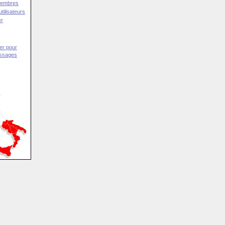
Membres
tilisateurs
er
er pour
essages