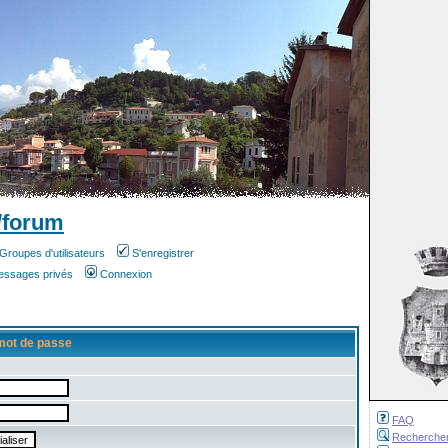
/forum
Groupes d'utilisateurs
S'enregistrer
messages privés
Connexion
mot de passe
FAQ
Recherche