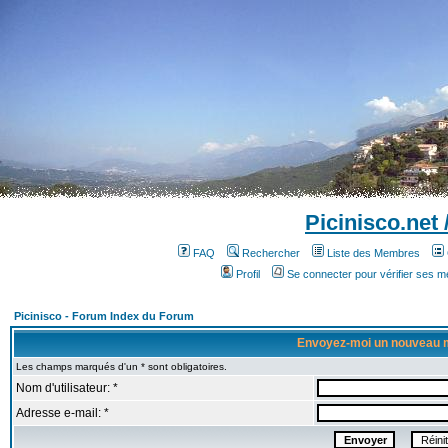
Picinisco.net
FAQ
Rechercher
Liste des Membres
Profil
Se connecter pour vérifier ses 
Picinisco - Forum Index du Forum
Envoyez-moi un nouveau 
Les champs marqués d'un * sont obligatoires.
Nom d'utilisateur: *
Adresse e-mail: *