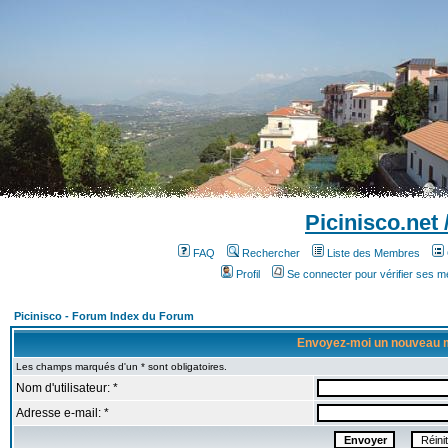
Picinisco.net
FAQ
Rechercher
Liste des Membres
Profil
Se connecter pour vérifier ses 
Picinisco - Forum Index du Forum
Envoyez-moi un nouveau 
Les champs marqués d'un * sont obligatoires.
Nom d'utilisateur: *
Adresse e-mail: *