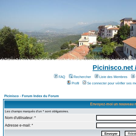
Picinisco.net
FAQ
Rechercher
Liste des Membres
Profil
Se connecter pour vérifier ses 
Picinisco - Forum Index du Forum
Envoyez-moi un nouveau 
Les champs marqués d'un * sont obligatoires.
Nom d'utilisateur: *
Adresse e-mail: *