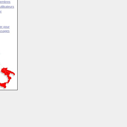
Membres
tilisateurs
er
er pour
essages