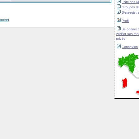
Liste des 
Groupes d'u
S'enregistr
isco.net
]
Profil
Se connect
vérifier ses m
privés
Connexion