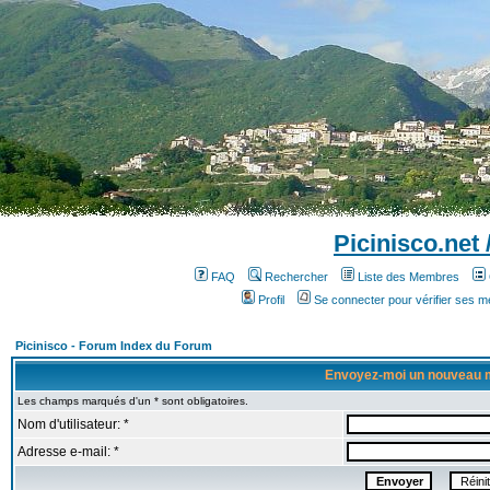
Picinisco.net
FAQ
Rechercher
Liste des Membres
Profil
Se connecter pour vérifier ses 
Picinisco - Forum Index du Forum
Envoyez-moi un nouveau 
Les champs marqués d'un * sont obligatoires.
Nom d'utilisateur: *
Adresse e-mail: *