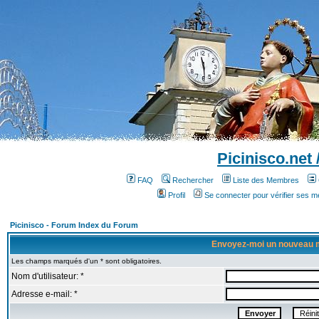
Picinisco.net
FAQ
Rechercher
Liste des Membres
Profil
Se connecter pour vérifier ses 
Picinisco - Forum Index du Forum
Envoyez-moi un nouveau 
Les champs marqués d'un * sont obligatoires.
Nom d'utilisateur: *
Adresse e-mail: *