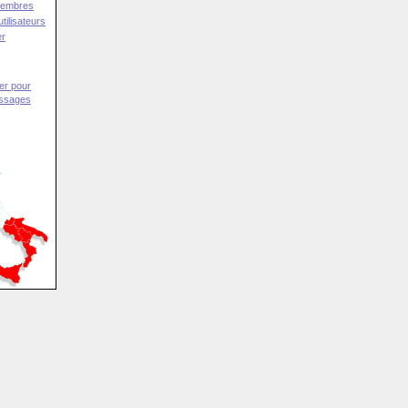
Membres
tilisateurs
er
er pour
essages