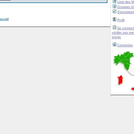
Liste des 
Groupes d'u
S'enregistr
isco.net
]
Profil
Se connect
vérifier ses m
privés
Connexion