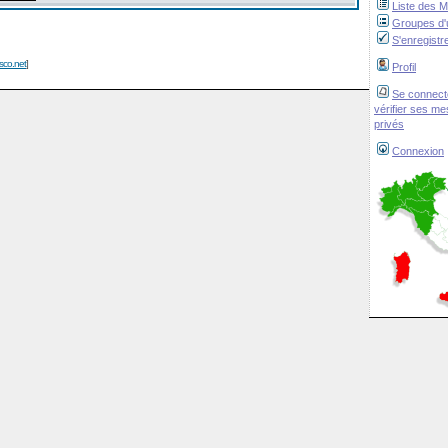
Liste des 
Groupes d'u
S'enregistr
isco.net
]
Profil
Se connect
vérifier ses m
privés
Connexion