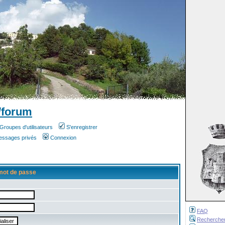
/forum
Groupes d'utilisateurs
S'enregistrer
messages privés
Connexion
mot de passe
FAQ
Recherche