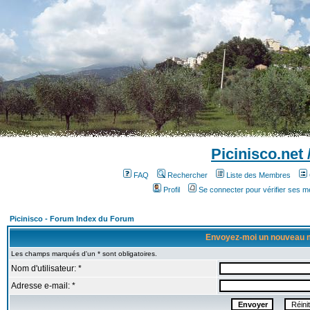
Picinisco.net
FAQ
Rechercher
Liste des Membres
Profil
Se connecter pour vérifier ses 
Picinisco - Forum Index du Forum
Envoyez-moi un nouveau 
Les champs marqués d'un * sont obligatoires.
Nom d'utilisateur: *
Adresse e-mail: *