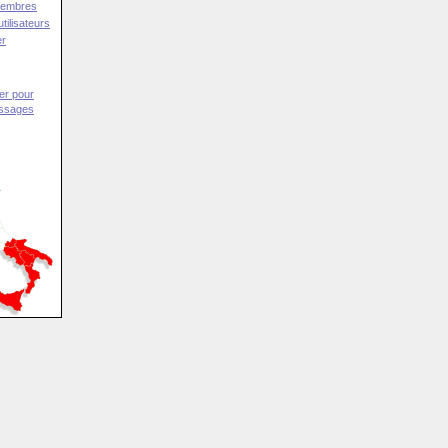
Membres
tilisateurs
er
er pour
essages