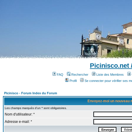
Picinisco.net
FAQ
Rechercher
Liste des Membres
Profil
Se connecter pour vérifier ses 
Picinisco - Forum Index du Forum
Envoyez-moi un nouveau 
Les champs marqués d'un * sont obligatoires.
Nom d'utilisateur: *
Adresse e-mail: *