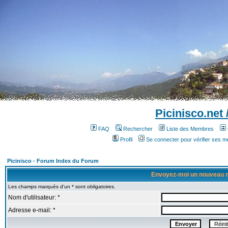
Picinisco.net
FAQ
Rechercher
Liste des Membres
Profil
Se connecter pour vérifier ses 
Picinisco - Forum Index du Forum
Envoyez-moi un nouveau 
Les champs marqués d'un * sont obligatoires.
Nom d'utilisateur: *
Adresse e-mail: *