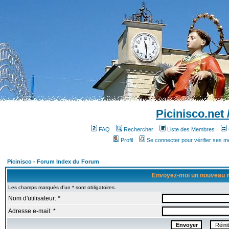
Picinisco.net
FAQ
Rechercher
Liste des Membres
Profil
Se connecter pour vérifier ses 
Picinisco - Forum Index du Forum
Envoyez-moi un nouveau 
Les champs marqués d'un * sont obligatoires.
Nom d'utilisateur: *
Adresse e-mail: *