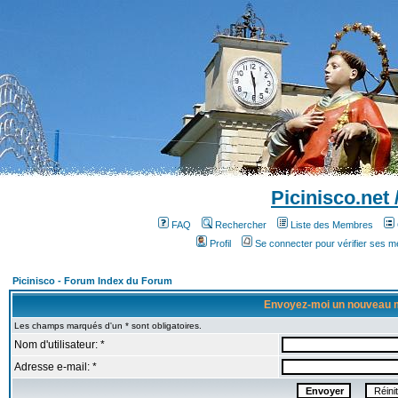
Picinisco.net
FAQ
Rechercher
Liste des Membres
Profil
Se connecter pour vérifier ses 
Picinisco - Forum Index du Forum
Envoyez-moi un nouveau 
Les champs marqués d'un * sont obligatoires.
Nom d'utilisateur: *
Adresse e-mail: *