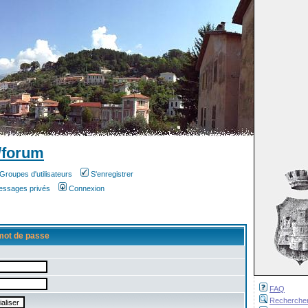
/forum
Groupes d'utilisateurs
S'enregistrer
messages privés
Connexion
mot de passe
FAQ
Recherche