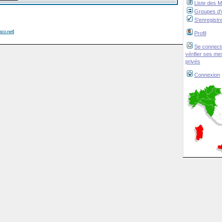
Liste des 
Groupes d'u
S'enregistr
isco.net
]
Profil
Se connect
vérifier ses m
privés
Connexion