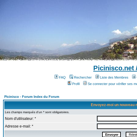
Picinisco.net
FAQ
Rechercher
Liste des Membres
Profil
Se connecter pour vérifier ses 
Picinisco - Forum Index du Forum
Envoyez-moi un nouveau 
Les champs marqués d'un * sont obligatoires.
Nom d'utilisateur: *
Adresse e-mail: *