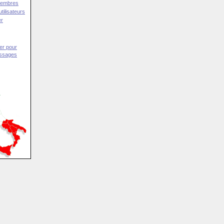
Membres
tilisateurs
er
er pour
essages