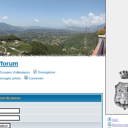
/forum
Groupes d'utilisateurs
S'enregistrer
messages privés
Connexion
mot de passe
FAQ
Recherche