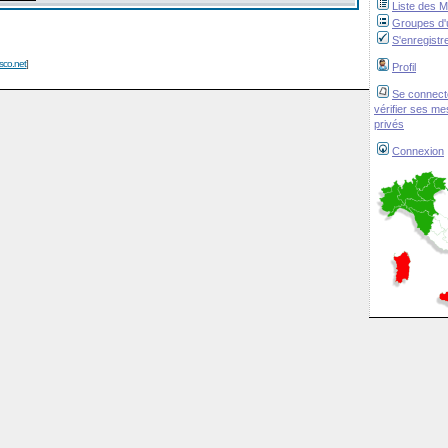
Liste des 
Groupes d'u
S'enregistr
isco.net
]
Profil
Se connect
vérifier ses m
privés
Connexion