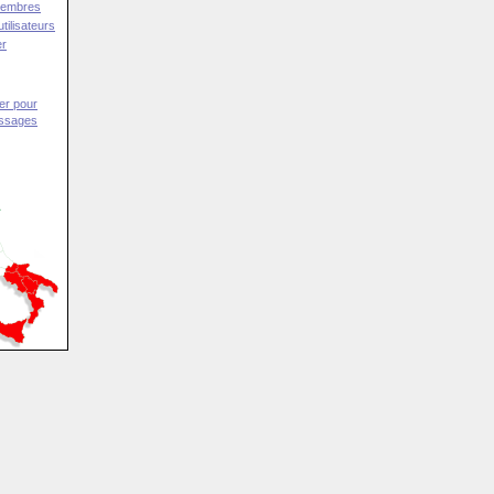
Membres
tilisateurs
er
er pour
essages