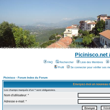
Picinisco.net
FAQ
Rechercher
Liste des Membres
Profil
Se connecter pour vérifier ses 
Picinisco - Forum Index du Forum
Envoyez-moi un nouveau 
Les champs marqués d'un * sont obligatoires.
Nom d'utilisateur: *
Adresse e-mail: *