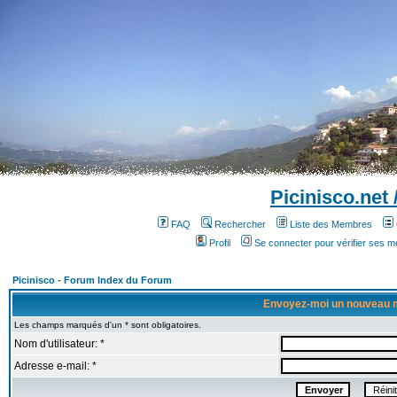
Picinisco.net
FAQ
Rechercher
Liste des Membres
Profil
Se connecter pour vérifier ses 
Picinisco - Forum Index du Forum
Envoyez-moi un nouveau 
Les champs marqués d'un * sont obligatoires.
Nom d'utilisateur: *
Adresse e-mail: *