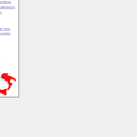
Membres
tilisateurs
er
er pour
essages