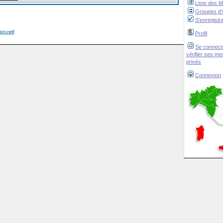
Liste des 
Groupes d'u
S'enregistr
isco.net
]
Profil
Se connect
vérifier ses m
privés
Connexion