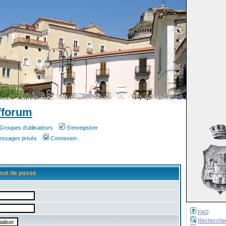
/forum
Groupes d'utilisateurs
S'enregistrer
messages privés
Connexion
mot de passe
FAQ
Recherche