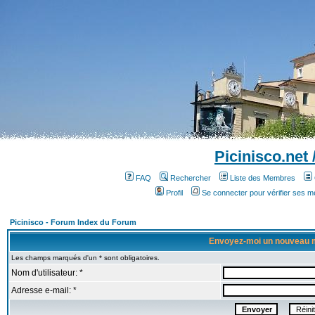
Picinisco.net
FAQ
Rechercher
Liste des Membres
Profil
Se connecter pour vérifier ses 
Picinisco - Forum Index du Forum
Envoyez-moi un nouveau 
Les champs marqués d'un * sont obligatoires.
Nom d'utilisateur: *
Adresse e-mail: *