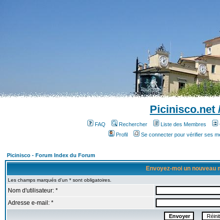
Picinisco.net
FAQ
Rechercher
Liste des Membres
Profil
Se connecter pour vérifier ses 
Picinisco - Forum Index du Forum
Envoyez-moi un nouveau 
Les champs marqués d'un * sont obligatoires.
Nom d'utilisateur: *
Adresse e-mail: *