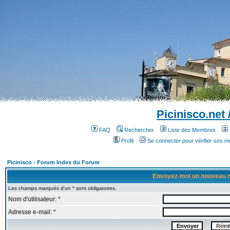
Picinisco.net
FAQ
Rechercher
Liste des Membres
Profil
Se connecter pour vérifier ses 
Picinisco - Forum Index du Forum
Envoyez-moi un nouveau 
Les champs marqués d'un * sont obligatoires.
Nom d'utilisateur: *
Adresse e-mail: *