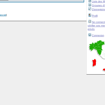
Liste des 
Groupes d'u
S'enregistr
isco.net
]
Profil
Se connect
vérifier ses m
privés
Connexion