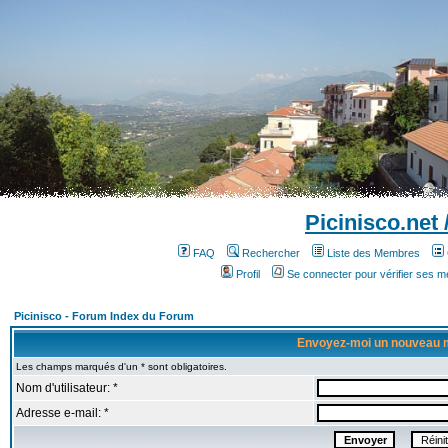
Picinisco.net
FAQ
Rechercher
Liste des Membres
Profil
Se connecter pour vérifier ses 
Picinisco - Forum Index du Forum
Envoyez-moi un nouveau 
Les champs marqués d'un * sont obligatoires.
Nom d'utilisateur: *
Adresse e-mail: *