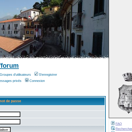
/forum
Groupes d'utilisateurs
S'enregistrer
messages privés
Connexion
mot de passe
FAQ
Recherche