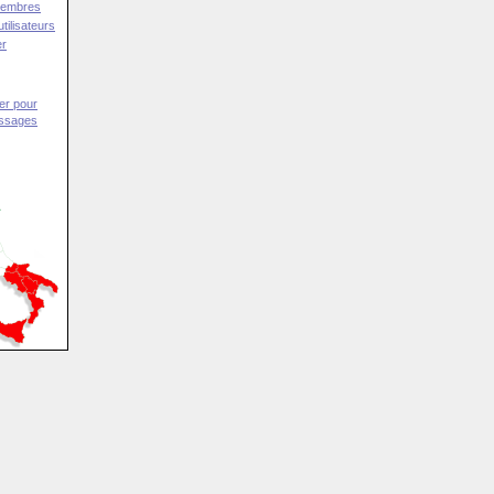
Membres
tilisateurs
er
er pour
essages