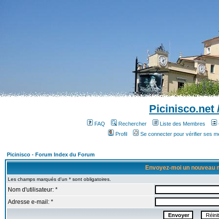
Picinisco.net
FAQ
Rechercher
Liste des Membres
Profil
Se connecter pour vérifier ses 
Picinisco - Forum Index du Forum
Envoyez-moi un nouveau 
Les champs marqués d'un * sont obligatoires.
Nom d'utilisateur: *
Adresse e-mail: *