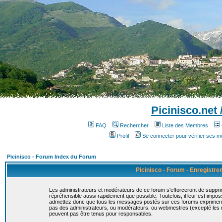
Picinisco.net
FAQ
Rechercher
Liste des Membres
Profil
Se connecter pour vérifier ses 
Picinisco - Forum Index du Forum
Picinisco - Forum - Enregistr
Les administrateurs et modérateurs de ce forum s'efforceront de suppri
répréhensible aussi rapidement que possible. Toutefois, il leur est imp
admettez donc que tous les messages postés sur ces forums expriment la
pas des administrateurs, ou modérateurs, ou webmestres (excepté le
peuvent pas être tenus pour responsables.