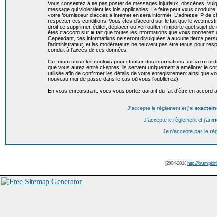
Vous consentez à ne pas poster de messages injurieux, obscènes, vulgai
message qui violeraient les lois applicables. Le faire peut vous condui
votre fournisseur d'accès à internet en sera informé). L'adresse IP de c
respecter ces conditions. Vous êtes d'accord sur le fait que le webmestr
droit de supprimer, éditer, déplacer ou verrouiller n'importe quel sujet de
êtes d'accord sur le fait que toutes les informations que vous donnere
Cependant, ces informations ne seront divulguées à aucune tierce per
l'administrateur, et les modérateurs ne peuvent pas être tenus pour resp
conduit à l'accès de ces données.
Ce forum utilise les cookies pour stocker des informations sur votre or
que vous aurez entré ci-après; ils servent uniquement à améliorer le conf
utilisée afin de confirmer les détails de votre enregistrement ainsi que
nouveau mot de passe dans le cas où vous l'oublieriez).
En vous enregistrant, vous vous portez garant du fait d'être en accord 
J'accepte le règlement et j'ai
exactem
J'accepte le règlement et j'ai
m
Je n'accepte pas le rè
[2004-2018
http://forum.picin