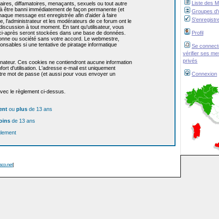
Liste des 
res, diffamatoires, menaçants, sexuels ou tout autre
re à être banni immédiatement de façon permanente (et
Groupes d'u
haque message est enregistrée afin d'aider à faire
S'enregistr
e, l'administrateur et les modérateurs de ce forum ont le
 discussion à tout moment. En tant qu'utilisateur, vous
z ci-après seront stockées dans une base de données.
Profil
sonne ou société sans votre accord. Le webmestre,
onsables si une tentative de piratage informatique
Se connect
vérifier ses m
privés
dinateur. Ces cookies ne contiendront aucune information
ort d'utilisation. L'adresse e-mail est uniquement
 votre mot de passe (et aussi pour vous envoyer un
Connexion
avec le règlement ci-dessus.
ent
ou
plus
de 13 ans
oins
de 13 ans
glement
isco.net
]