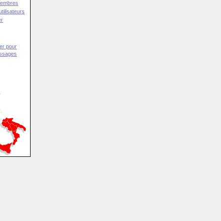
Membres
tilisateurs
er
er pour
essages