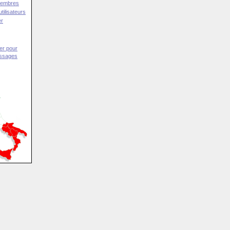
Membres
tilisateurs
er
er pour
essages