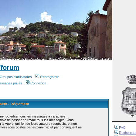
/forum
Groupes d'utilisateurs
S'enregistrer
messages privés
Connexion
ement - Règlement
mer ou éditer tous les messages à caractère
ossible de passer en revue tous les messages. Vous
 vue et opinion de leurs auteurs respectifs, et non
s messages postés par eux-même) et par conséquent ne
FAQ
Recherche