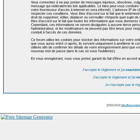
Vous consentez à ne pas poster de messages injurieux, obscènes, vulgai
message qui violeraient les lois applicables. Le faire peut vous condui
votre fournisseur d'accès à internet en sera informé). L'adresse IP de c
respecter ces conditions. Vous êtes d'accord sur le fait que le webmestr
droit de supprimer, éditer, déplacer ou verrouiller n'importe quel sujet de
êtes d'accord sur le fait que toutes les informations que vous donnere
Cependant, ces informations ne seront divulguées à aucune tierce per
l'administrateur, et les modérateurs ne peuvent pas être tenus pour resp
conduit à l'accès de ces données.
Ce forum utilise les cookies pour stocker des informations sur votre or
que vous aurez entré ci-après; ils servent uniquement à améliorer le conf
utilisée afin de confirmer les détails de votre enregistrement ainsi que
nouveau mot de passe dans le cas où vous l'oublieriez).
En vous enregistrant, vous vous portez garant du fait d'être en accord 
J'accepte le règlement et j'ai
exactem
J'accepte le règlement et j'ai
m
Je n'accepte pas le rè
[2004-2018
http://forum.picin