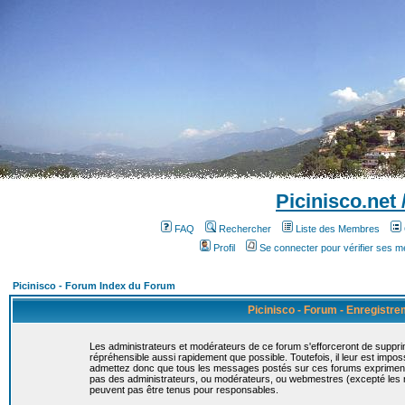
Picinisco.net
FAQ
Rechercher
Liste des Membres
Profil
Se connecter pour vérifier ses 
Picinisco - Forum Index du Forum
Picinisco - Forum - Enregistr
Les administrateurs et modérateurs de ce forum s'efforceront de suppri
répréhensible aussi rapidement que possible. Toutefois, il leur est imp
admettez donc que tous les messages postés sur ces forums expriment la
pas des administrateurs, ou modérateurs, ou webmestres (excepté le
peuvent pas être tenus pour responsables.