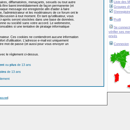
Liste des 
res, diffamatoires, menaçants, sexuels ou tout autre
re à être banni immédiatement de façon permanente (et
Groupes d'u
haque message est enregistrée afin d'aider à faire
S'enregistr
e, l'administrateur et les modérateurs de ce forum ont le
 discussion à tout moment. En tant qu'utilisateur, vous
z ci-après seront stockées dans une base de données.
Profil
sonne ou société sans votre accord. Le webmestre,
onsables si une tentative de piratage informatique
Se connect
vérifier ses m
privés
dinateur. Ces cookies ne contiendront aucune information
ort d'utilisation. L'adresse e-mail est uniquement
 votre mot de passe (et aussi pour vous envoyer un
Connexion
avec le règlement ci-dessus.
ent
ou
plus
de 13 ans
oins
de 13 ans
glement
isco.net
]