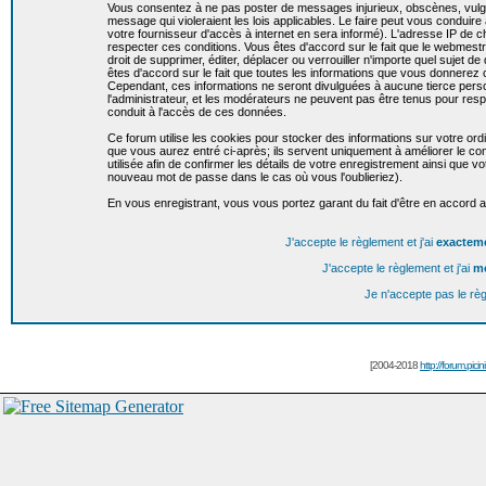
Vous consentez à ne pas poster de messages injurieux, obscènes, vulgai
message qui violeraient les lois applicables. Le faire peut vous condui
votre fournisseur d'accès à internet en sera informé). L'adresse IP de c
respecter ces conditions. Vous êtes d'accord sur le fait que le webmestr
droit de supprimer, éditer, déplacer ou verrouiller n'importe quel sujet de
êtes d'accord sur le fait que toutes les informations que vous donnere
Cependant, ces informations ne seront divulguées à aucune tierce per
l'administrateur, et les modérateurs ne peuvent pas être tenus pour resp
conduit à l'accès de ces données.
Ce forum utilise les cookies pour stocker des informations sur votre or
que vous aurez entré ci-après; ils servent uniquement à améliorer le conf
utilisée afin de confirmer les détails de votre enregistrement ainsi que
nouveau mot de passe dans le cas où vous l'oublieriez).
En vous enregistrant, vous vous portez garant du fait d'être en accord 
J'accepte le règlement et j'ai
exactem
J'accepte le règlement et j'ai
m
Je n'accepte pas le rè
[2004-2018
http://forum.picin