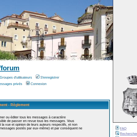
/forum
Groupes d'utilisateurs
S'enregistrer
messages privés
Connexion
ement - Règlement
mer ou éditer tous les messages à caractère
ossible de passer en revue tous les messages. Vous
 vue et opinion de leurs auteurs respectifs, et non
s messages postés par eux-même) et par conséquent ne
FAQ
Recherche