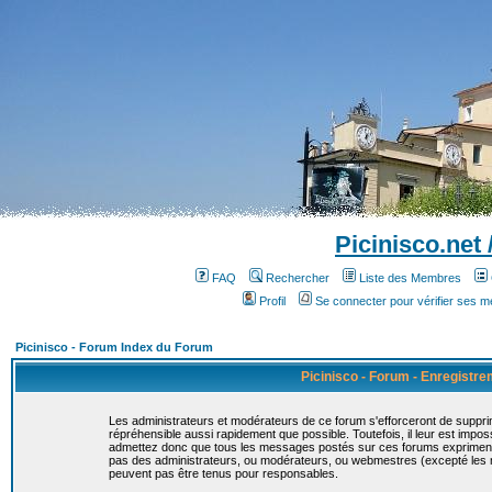
Picinisco.net
FAQ
Rechercher
Liste des Membres
Profil
Se connecter pour vérifier ses 
Picinisco - Forum Index du Forum
Picinisco - Forum - Enregistr
Les administrateurs et modérateurs de ce forum s'efforceront de suppri
répréhensible aussi rapidement que possible. Toutefois, il leur est imp
admettez donc que tous les messages postés sur ces forums expriment la
pas des administrateurs, ou modérateurs, ou webmestres (excepté le
peuvent pas être tenus pour responsables.