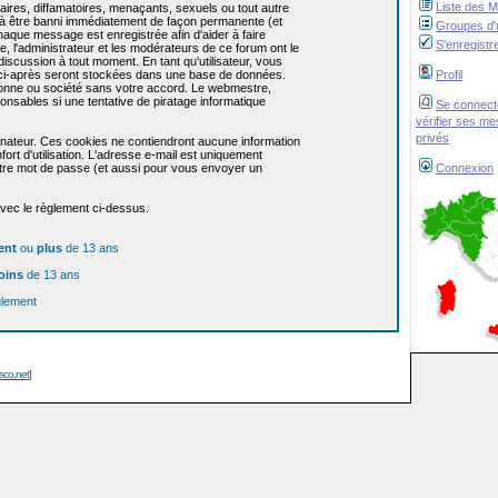
Liste des 
res, diffamatoires, menaçants, sexuels ou tout autre
re à être banni immédiatement de façon permanente (et
Groupes d'u
haque message est enregistrée afin d'aider à faire
S'enregistr
e, l'administrateur et les modérateurs de ce forum ont le
 discussion à tout moment. En tant qu'utilisateur, vous
z ci-après seront stockées dans une base de données.
Profil
sonne ou société sans votre accord. Le webmestre,
onsables si une tentative de piratage informatique
Se connect
vérifier ses m
privés
dinateur. Ces cookies ne contiendront aucune information
ort d'utilisation. L'adresse e-mail est uniquement
 votre mot de passe (et aussi pour vous envoyer un
Connexion
avec le règlement ci-dessus.
ent
ou
plus
de 13 ans
oins
de 13 ans
glement
isco.net
]