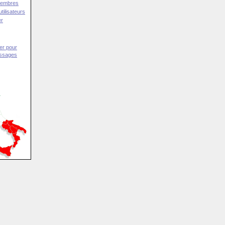
Membres
tilisateurs
er
er pour
essages