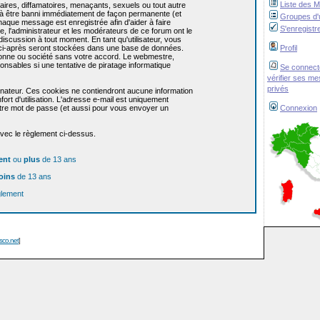
Liste des 
res, diffamatoires, menaçants, sexuels ou tout autre
re à être banni immédiatement de façon permanente (et
Groupes d'u
haque message est enregistrée afin d'aider à faire
S'enregistr
e, l'administrateur et les modérateurs de ce forum ont le
 discussion à tout moment. En tant qu'utilisateur, vous
z ci-après seront stockées dans une base de données.
Profil
sonne ou société sans votre accord. Le webmestre,
onsables si une tentative de piratage informatique
Se connect
vérifier ses m
privés
dinateur. Ces cookies ne contiendront aucune information
ort d'utilisation. L'adresse e-mail est uniquement
 votre mot de passe (et aussi pour vous envoyer un
Connexion
avec le règlement ci-dessus.
ent
ou
plus
de 13 ans
oins
de 13 ans
glement
isco.net
]