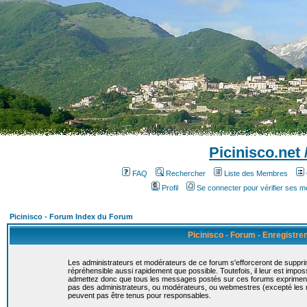
Picinisco.net
FAQ
Rechercher
Liste des Membres
Profil
Se connecter pour vérifier ses 
Picinisco - Forum Index du Forum
Picinisco - Forum - Enregistr
Les administrateurs et modérateurs de ce forum s'efforceront de suppri
répréhensible aussi rapidement que possible. Toutefois, il leur est imp
admettez donc que tous les messages postés sur ces forums expriment la
pas des administrateurs, ou modérateurs, ou webmestres (excepté le
peuvent pas être tenus pour responsables.