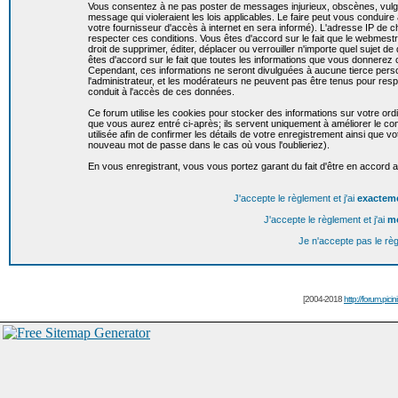
Vous consentez à ne pas poster de messages injurieux, obscènes, vulgai
message qui violeraient les lois applicables. Le faire peut vous condui
votre fournisseur d'accès à internet en sera informé). L'adresse IP de c
respecter ces conditions. Vous êtes d'accord sur le fait que le webmestr
droit de supprimer, éditer, déplacer ou verrouiller n'importe quel sujet de
êtes d'accord sur le fait que toutes les informations que vous donnere
Cependant, ces informations ne seront divulguées à aucune tierce per
l'administrateur, et les modérateurs ne peuvent pas être tenus pour resp
conduit à l'accès de ces données.
Ce forum utilise les cookies pour stocker des informations sur votre or
que vous aurez entré ci-après; ils servent uniquement à améliorer le conf
utilisée afin de confirmer les détails de votre enregistrement ainsi que
nouveau mot de passe dans le cas où vous l'oublieriez).
En vous enregistrant, vous vous portez garant du fait d'être en accord 
J'accepte le règlement et j'ai
exactem
J'accepte le règlement et j'ai
m
Je n'accepte pas le rè
[2004-2018
http://forum.picin