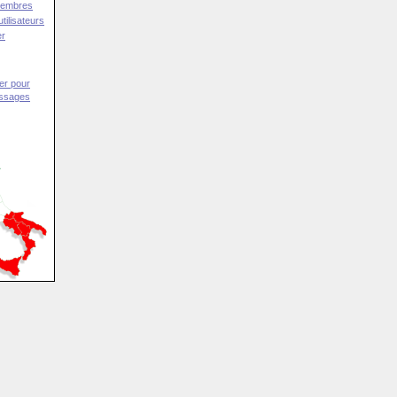
Membres
tilisateurs
er
er pour
essages