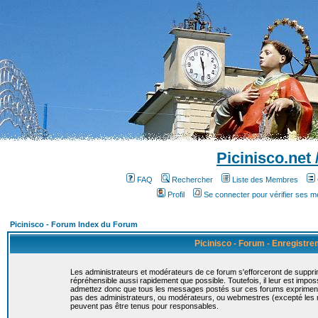
Picinisco.net
FAQ
Rechercher
Liste des Membres
Profil
Se connecter pour vérifier ses 
Picinisco - Forum Index du Forum
Picinisco - Forum - Enregistr
Les administrateurs et modérateurs de ce forum s'efforceront de suppri
répréhensible aussi rapidement que possible. Toutefois, il leur est imp
admettez donc que tous les messages postés sur ces forums expriment la
pas des administrateurs, ou modérateurs, ou webmestres (excepté le
peuvent pas être tenus pour responsables.