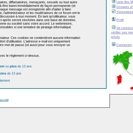
Liste des 
res, diffamatoires, menaçants, sexuels ou tout autre
re à être banni immédiatement de façon permanente (et
Groupes d'u
haque message est enregistrée afin d'aider à faire
S'enregistr
e, l'administrateur et les modérateurs de ce forum ont le
 discussion à tout moment. En tant qu'utilisateur, vous
z ci-après seront stockées dans une base de données.
Profil
sonne ou société sans votre accord. Le webmestre,
onsables si une tentative de piratage informatique
Se connect
vérifier ses m
privés
dinateur. Ces cookies ne contiendront aucune information
ort d'utilisation. L'adresse e-mail est uniquement
 votre mot de passe (et aussi pour vous envoyer un
Connexion
avec le règlement ci-dessus.
ent
ou
plus
de 13 ans
oins
de 13 ans
glement
isco.net
]