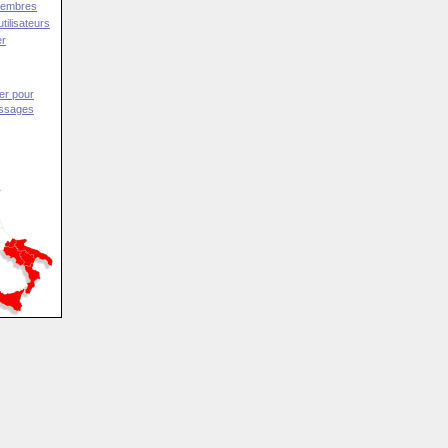
Membres
tilisateurs
er
er pour
essages