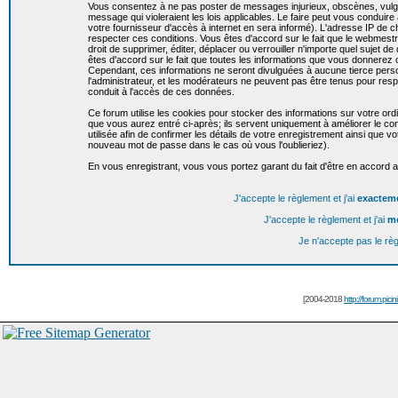
Vous consentez à ne pas poster de messages injurieux, obscènes, vulgai
message qui violeraient les lois applicables. Le faire peut vous condui
votre fournisseur d'accès à internet en sera informé). L'adresse IP de c
respecter ces conditions. Vous êtes d'accord sur le fait que le webmestr
droit de supprimer, éditer, déplacer ou verrouiller n'importe quel sujet de
êtes d'accord sur le fait que toutes les informations que vous donnere
Cependant, ces informations ne seront divulguées à aucune tierce per
l'administrateur, et les modérateurs ne peuvent pas être tenus pour resp
conduit à l'accès de ces données.
Ce forum utilise les cookies pour stocker des informations sur votre or
que vous aurez entré ci-après; ils servent uniquement à améliorer le conf
utilisée afin de confirmer les détails de votre enregistrement ainsi que
nouveau mot de passe dans le cas où vous l'oublieriez).
En vous enregistrant, vous vous portez garant du fait d'être en accord 
J'accepte le règlement et j'ai
exactem
J'accepte le règlement et j'ai
m
Je n'accepte pas le rè
[2004-2018
http://forum.picin