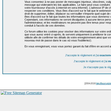
Vous consentez à ne pas poster de messages injurieux, obscènes, vulgai
message qui violeraient les lois applicables. Le faire peut vous condui
votre fournisseur d'accès à internet en sera informé). L'adresse IP de c
respecter ces conditions. Vous êtes d'accord sur le fait que le webmestr
droit de supprimer, éditer, déplacer ou verrouiller n'importe quel sujet de
êtes d'accord sur le fait que toutes les informations que vous donnere
Cependant, ces informations ne seront divulguées à aucune tierce per
l'administrateur, et les modérateurs ne peuvent pas être tenus pour resp
conduit à l'accès de ces données.
Ce forum utilise les cookies pour stocker des informations sur votre or
que vous aurez entré ci-après; ils servent uniquement à améliorer le conf
utilisée afin de confirmer les détails de votre enregistrement ainsi que
nouveau mot de passe dans le cas où vous l'oublieriez).
En vous enregistrant, vous vous portez garant du fait d'être en accord 
J'accepte le règlement et j'ai
exactem
J'accepte le règlement et j'ai
m
Je n'accepte pas le rè
[2004-2018
http://forum.picin