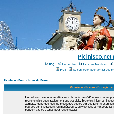
Picinisco.net
FAQ
Rechercher
Liste des Membres
Profil
Se connecter pour vérifier ses 
Picinisco - Forum Index du Forum
Picinisco - Forum - Enregistr
Les administrateurs et modérateurs de ce forum s'efforceront de suppri
répréhensible aussi rapidement que possible. Toutefois, il leur est imp
admettez donc que tous les messages postés sur ces forums expriment la
pas des administrateurs, ou modérateurs, ou webmestres (excepté le
peuvent pas être tenus pour responsables.