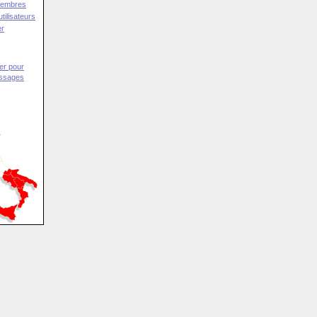
Membres
tilisateurs
er
er pour
essages