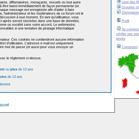
Liste des 
res, diffamatoires, menaçants, sexuels ou tout autre
re à être banni immédiatement de façon permanente (et
Groupes d'u
haque message est enregistrée afin d'aider à faire
S'enregistr
e, l'administrateur et les modérateurs de ce forum ont le
 discussion à tout moment. En tant qu'utilisateur, vous
z ci-après seront stockées dans une base de données.
Profil
sonne ou société sans votre accord. Le webmestre,
onsables si une tentative de piratage informatique
Se connect
vérifier ses m
privés
dinateur. Ces cookies ne contiendront aucune information
ort d'utilisation. L'adresse e-mail est uniquement
 votre mot de passe (et aussi pour vous envoyer un
Connexion
avec le règlement ci-dessus.
ent
ou
plus
de 13 ans
oins
de 13 ans
glement
isco.net
]