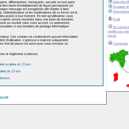
Liste des 
res, diffamatoires, menaçants, sexuels ou tout autre
re à être banni immédiatement de façon permanente (et
Groupes d'u
haque message est enregistrée afin d'aider à faire
S'enregistr
e, l'administrateur et les modérateurs de ce forum ont le
 discussion à tout moment. En tant qu'utilisateur, vous
z ci-après seront stockées dans une base de données.
Profil
sonne ou société sans votre accord. Le webmestre,
onsables si une tentative de piratage informatique
Se connect
vérifier ses m
privés
dinateur. Ces cookies ne contiendront aucune information
ort d'utilisation. L'adresse e-mail est uniquement
 votre mot de passe (et aussi pour vous envoyer un
Connexion
avec le règlement ci-dessus.
ent
ou
plus
de 13 ans
oins
de 13 ans
glement
isco.net
]