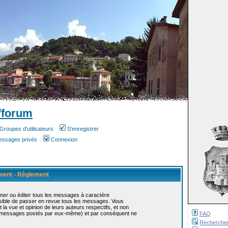
/forum
Groupes d'utilisateurs
S'enregistrer
messages privés
Connexion
ement - Règlement
mer ou éditer tous les messages à caractère
ossible de passer en revue tous les messages. Vous
 vue et opinion de leurs auteurs respectifs, et non
s messages postés par eux-même) et par conséquent ne
FAQ
Recherche