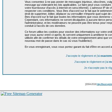
Vous consentez à ne pas poster de messages injurieux, obscènes, vulgai
message qui violeraient les lois applicables. Le faire peut vous condui
votre fournisseur d'accès à internet en sera informé). L'adresse IP de c
respecter ces conditions. Vous êtes d'accord sur le fait que le webmestr
droit de supprimer, éditer, déplacer ou verrouiller n'importe quel sujet de
êtes d'accord sur le fait que toutes les informations que vous donnere
Cependant, ces informations ne seront divulguées à aucune tierce per
l'administrateur, et les modérateurs ne peuvent pas être tenus pour resp
conduit à l'accès de ces données.
Ce forum utilise les cookies pour stocker des informations sur votre or
que vous aurez entré ci-après; ils servent uniquement à améliorer le conf
utilisée afin de confirmer les détails de votre enregistrement ainsi que
nouveau mot de passe dans le cas où vous l'oublieriez).
En vous enregistrant, vous vous portez garant du fait d'être en accord 
J'accepte le règlement et j'ai
exactem
J'accepte le règlement et j'ai
m
Je n'accepte pas le rè
[2004-2018
http://forum.picin