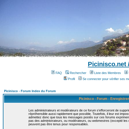
Picinisco.net
FAQ
Rechercher
Liste des Membres
Profil
Se connecter pour vérifier ses 
Picinisco - Forum Index du Forum
Picinisco - Forum - Enregistr
Les administrateurs et modérateurs de ce forum s'efforceront de suppri
répréhensible aussi rapidement que possible. Toutefois, il leur est imp
admettez donc que tous les messages postés sur ces forums expriment la
pas des administrateurs, ou modérateurs, ou webmestres (excepté le
peuvent pas être tenus pour responsables.