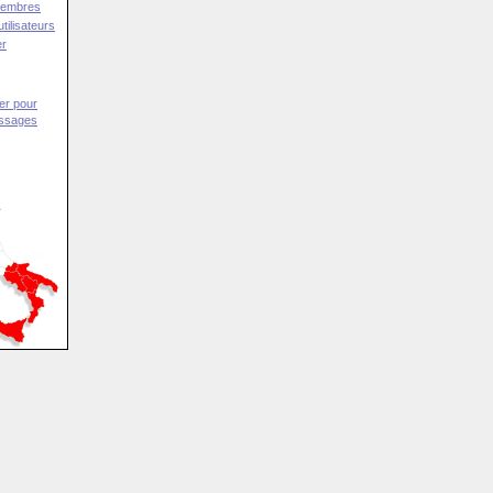
Membres
tilisateurs
er
er pour
essages