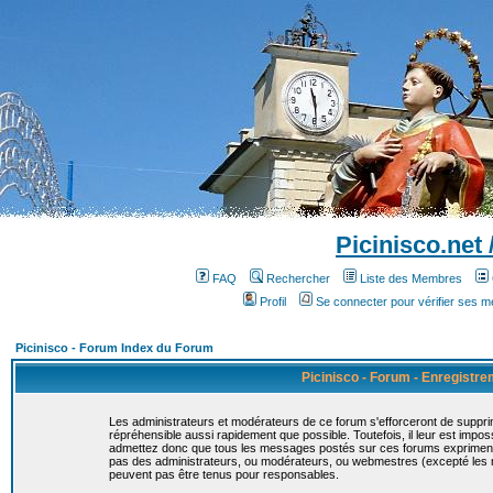
Picinisco.net
FAQ
Rechercher
Liste des Membres
Profil
Se connecter pour vérifier ses 
Picinisco - Forum Index du Forum
Picinisco - Forum - Enregistr
Les administrateurs et modérateurs de ce forum s'efforceront de suppri
répréhensible aussi rapidement que possible. Toutefois, il leur est imp
admettez donc que tous les messages postés sur ces forums expriment la
pas des administrateurs, ou modérateurs, ou webmestres (excepté le
peuvent pas être tenus pour responsables.