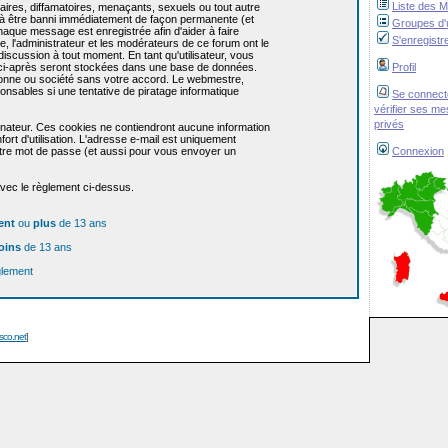
Liste des 
res, diffamatoires, menaçants, sexuels ou tout autre
re à être banni immédiatement de façon permanente (et
Groupes d'u
haque message est enregistrée afin d'aider à faire
S'enregistr
e, l'administrateur et les modérateurs de ce forum ont le
 discussion à tout moment. En tant qu'utilisateur, vous
z ci-après seront stockées dans une base de données.
Profil
sonne ou société sans votre accord. Le webmestre,
onsables si une tentative de piratage informatique
Se connect
vérifier ses m
privés
dinateur. Ces cookies ne contiendront aucune information
ort d'utilisation. L'adresse e-mail est uniquement
 votre mot de passe (et aussi pour vous envoyer un
Connexion
avec le règlement ci-dessus.
ent
ou
plus
de 13 ans
oins
de 13 ans
glement
isco.net
]