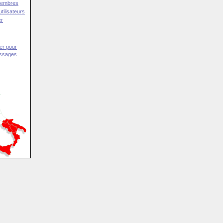
Membres
tilisateurs
er
er pour
essages