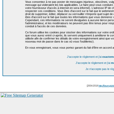
Vous consentez à ne pas poster de messages injurieux, obscènes, vulgai
message qui violeraient les lois applicables. Le faire peut vous condui
votre fournisseur d'accès à internet en sera informé). L'adresse IP de c
respecter ces conditions. Vous êtes d'accord sur le fait que le webmestr
droit de supprimer, éditer, déplacer ou verrouiller n'importe quel sujet de
êtes d'accord sur le fait que toutes les informations que vous donnere
Cependant, ces informations ne seront divulguées à aucune tierce per
l'administrateur, et les modérateurs ne peuvent pas être tenus pour resp
conduit à l'accès de ces données.
Ce forum utilise les cookies pour stocker des informations sur votre or
que vous aurez entré ci-après; ils servent uniquement à améliorer le conf
utilisée afin de confirmer les détails de votre enregistrement ainsi que
nouveau mot de passe dans le cas où vous l'oublieriez).
En vous enregistrant, vous vous portez garant du fait d'être en accord 
J'accepte le règlement et j'ai
exactem
J'accepte le règlement et j'ai
m
Je n'accepte pas le rè
[2004-2018
http://forum.picin