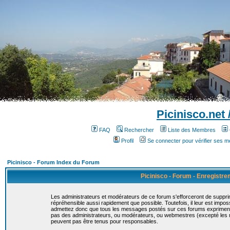
Picinisco.net
FAQ
Rechercher
Liste des Membres
Profil
Se connecter pour vérifier ses 
Picinisco - Forum Index du Forum
Picinisco - Forum - Enregistr
Les administrateurs et modérateurs de ce forum s'efforceront de suppri
répréhensible aussi rapidement que possible. Toutefois, il leur est imp
admettez donc que tous les messages postés sur ces forums expriment la
pas des administrateurs, ou modérateurs, ou webmestres (excepté le
peuvent pas être tenus pour responsables.