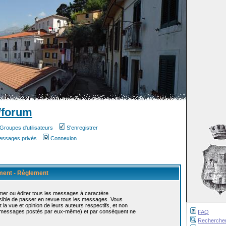
/forum
Groupes d'utilisateurs
S'enregistrer
messages privés
Connexion
ement - Règlement
mer ou éditer tous les messages à caractère
ossible de passer en revue tous les messages. Vous
 vue et opinion de leurs auteurs respectifs, et non
s messages postés par eux-même) et par conséquent ne
FAQ
Recherche