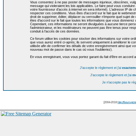
Vous consentez à ne pas poster de messages injurieux, obscènes, vulgai
message qui violeraient les lois applicables. Le faire peut vous condui
votre fournisseur d'accès à internet en sera informé). L'adresse IP de c
respecter ces conditions. Vous êtes d'accord sur le fait que le webmestr
droit de supprimer, éditer, déplacer ou verrouiller n'importe quel sujet de
êtes d'accord sur le fait que toutes les informations que vous donnere
Cependant, ces informations ne seront divulguées à aucune tierce per
l'administrateur, et les modérateurs ne peuvent pas être tenus pour resp
conduit à l'accès de ces données.
Ce forum utilise les cookies pour stocker des informations sur votre or
que vous aurez entré ci-après; ils servent uniquement à améliorer le conf
utilisée afin de confirmer les détails de votre enregistrement ainsi que
nouveau mot de passe dans le cas où vous l'oublieriez).
En vous enregistrant, vous vous portez garant du fait d'être en accord 
J'accepte le règlement et j'ai
exactem
J'accepte le règlement et j'ai
m
Je n'accepte pas le rè
[2004-2018
http://forum.picin