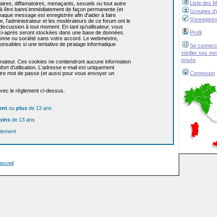
Liste des 
res, diffamatoires, menaçants, sexuels ou tout autre
re à être banni immédiatement de façon permanente (et
Groupes d'u
haque message est enregistrée afin d'aider à faire
S'enregistr
e, l'administrateur et les modérateurs de ce forum ont le
 discussion à tout moment. En tant qu'utilisateur, vous
z ci-après seront stockées dans une base de données.
Profil
sonne ou société sans votre accord. Le webmestre,
onsables si une tentative de piratage informatique
Se connect
vérifier ses m
privés
dinateur. Ces cookies ne contiendront aucune information
ort d'utilisation. L'adresse e-mail est uniquement
 votre mot de passe (et aussi pour vous envoyer un
Connexion
avec le règlement ci-dessus.
ent
ou
plus
de 13 ans
oins
de 13 ans
glement
isco.net
]