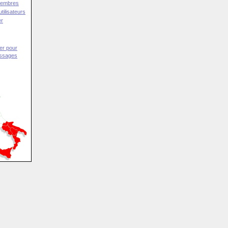
Membres
tilisateurs
er
er pour
essages