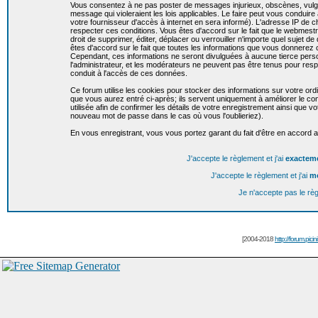
Vous consentez à ne pas poster de messages injurieux, obscènes, vulgai
message qui violeraient les lois applicables. Le faire peut vous condui
votre fournisseur d'accès à internet en sera informé). L'adresse IP de c
respecter ces conditions. Vous êtes d'accord sur le fait que le webmestr
droit de supprimer, éditer, déplacer ou verrouiller n'importe quel sujet de
êtes d'accord sur le fait que toutes les informations que vous donnere
Cependant, ces informations ne seront divulguées à aucune tierce per
l'administrateur, et les modérateurs ne peuvent pas être tenus pour resp
conduit à l'accès de ces données.
Ce forum utilise les cookies pour stocker des informations sur votre or
que vous aurez entré ci-après; ils servent uniquement à améliorer le conf
utilisée afin de confirmer les détails de votre enregistrement ainsi que
nouveau mot de passe dans le cas où vous l'oublieriez).
En vous enregistrant, vous vous portez garant du fait d'être en accord 
J'accepte le règlement et j'ai
exactem
J'accepte le règlement et j'ai
m
Je n'accepte pas le rè
[2004-2018
http://forum.picin