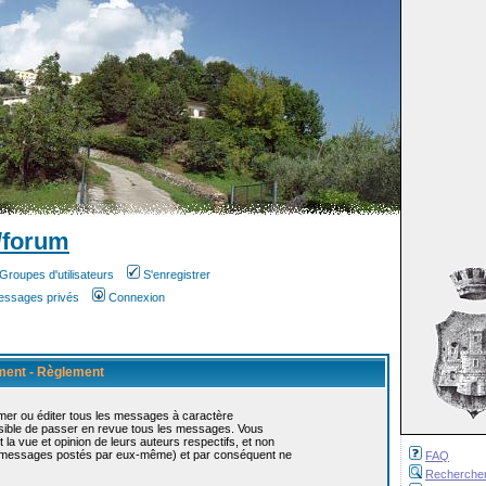
/forum
Groupes d'utilisateurs
S'enregistrer
messages privés
Connexion
ement - Règlement
mer ou éditer tous les messages à caractère
ossible de passer en revue tous les messages. Vous
 vue et opinion de leurs auteurs respectifs, et non
s messages postés par eux-même) et par conséquent ne
FAQ
Recherche