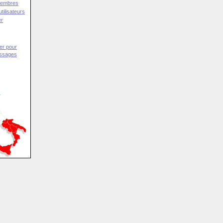
Membres
tilisateurs
er
er pour
essages