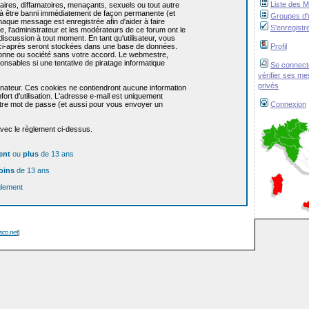
Liste des 
res, diffamatoires, menaçants, sexuels ou tout autre
re à être banni immédiatement de façon permanente (et
Groupes d'u
haque message est enregistrée afin d'aider à faire
S'enregistr
e, l'administrateur et les modérateurs de ce forum ont le
 discussion à tout moment. En tant qu'utilisateur, vous
z ci-après seront stockées dans une base de données.
Profil
sonne ou société sans votre accord. Le webmestre,
onsables si une tentative de piratage informatique
Se connect
vérifier ses m
privés
dinateur. Ces cookies ne contiendront aucune information
ort d'utilisation. L'adresse e-mail est uniquement
 votre mot de passe (et aussi pour vous envoyer un
Connexion
avec le règlement ci-dessus.
ent
ou
plus
de 13 ans
oins
de 13 ans
glement
isco.net
]