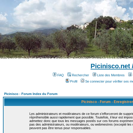
Picinisco.net
FAQ
Rechercher
Liste des Membres
Profil
Se connecter pour vérifier ses 
Picinisco - Forum Index du Forum
Picinisco - Forum - Enregistr
Les administrateurs et modérateurs de ce forum s'efforceront de suppri
répréhensible aussi rapidement que possible. Toutefois, il leur est imp
admettez donc que tous les messages postés sur ces forums expriment la
pas des administrateurs, ou modérateurs, ou webmestres (excepté le
peuvent pas être tenus pour responsables.