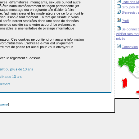
Liste des 
res, diffamatoires, menaçants, sexuels ou tout autre
re à être banni immédiatement de façon permanente (et
Groupes d'u
haque message est enregistrée afin d'aider à faire
S'enregistr
e, l'administrateur et les modérateurs de ce forum ont le
 discussion à tout moment. En tant qu'utilisateur, vous
z ci-après seront stockées dans une base de données.
Profil
sonne ou société sans votre accord. Le webmestre,
onsables si une tentative de piratage informatique
Se connect
vérifier ses m
privés
dinateur. Ces cookies ne contiendront aucune information
ort d'utilisation. L'adresse e-mail est uniquement
 votre mot de passe (et aussi pour vous envoyer un
Connexion
avec le règlement ci-dessus.
ent
ou
plus
de 13 ans
oins
de 13 ans
glement
isco.net
]