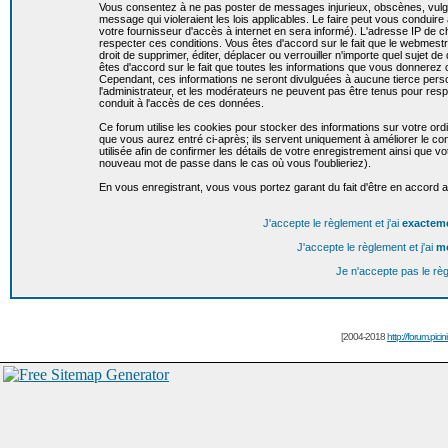
Vous consentez à ne pas poster de messages injurieux, obscènes, vulgai
message qui violeraient les lois applicables. Le faire peut vous condui
votre fournisseur d'accès à internet en sera informé). L'adresse IP de c
respecter ces conditions. Vous êtes d'accord sur le fait que le webmestr
droit de supprimer, éditer, déplacer ou verrouiller n'importe quel sujet de
êtes d'accord sur le fait que toutes les informations que vous donnere
Cependant, ces informations ne seront divulguées à aucune tierce per
l'administrateur, et les modérateurs ne peuvent pas être tenus pour resp
conduit à l'accès de ces données.
Ce forum utilise les cookies pour stocker des informations sur votre or
que vous aurez entré ci-après; ils servent uniquement à améliorer le conf
utilisée afin de confirmer les détails de votre enregistrement ainsi que
nouveau mot de passe dans le cas où vous l'oublieriez).
En vous enregistrant, vous vous portez garant du fait d'être en accord 
J'accepte le règlement et j'ai
exactem
J'accepte le règlement et j'ai
m
Je n'accepte pas le rè
[2004-2018
http://forum.picin