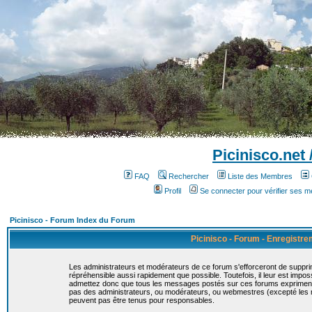
Picinisco.net
FAQ
Rechercher
Liste des Membres
Profil
Se connecter pour vérifier ses 
Picinisco - Forum Index du Forum
Picinisco - Forum - Enregistr
Les administrateurs et modérateurs de ce forum s'efforceront de suppri
répréhensible aussi rapidement que possible. Toutefois, il leur est imp
admettez donc que tous les messages postés sur ces forums expriment la
pas des administrateurs, ou modérateurs, ou webmestres (excepté le
peuvent pas être tenus pour responsables.