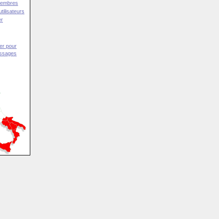
Membres
tilisateurs
er
er pour
essages