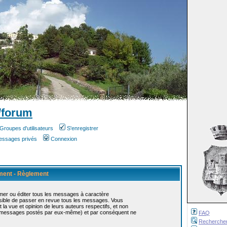
/forum
Groupes d'utilisateurs
S'enregistrer
messages privés
Connexion
ement - Règlement
mer ou éditer tous les messages à caractère
ossible de passer en revue tous les messages. Vous
 vue et opinion de leurs auteurs respectifs, et non
s messages postés par eux-même) et par conséquent ne
FAQ
Recherche