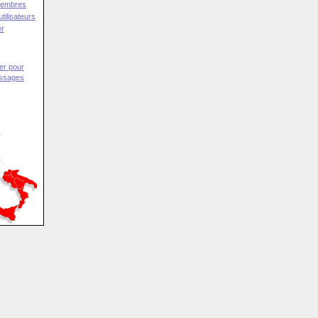
Membres
tilisateurs
er
er pour
essages