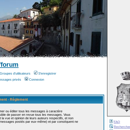
/forum
Groupes d'utilisateurs
S'enregistrer
messages privés
Connexion
ement - Règlement
mer ou éditer tous les messages à caractère
ossible de passer en revue tous les messages. Vous
 vue et opinion de leurs auteurs respectifs, et non
s messages postés par eux-même) et par conséquent ne
FAQ
Recherche