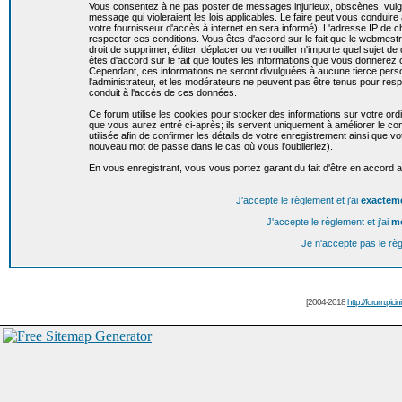
Vous consentez à ne pas poster de messages injurieux, obscènes, vulgai
message qui violeraient les lois applicables. Le faire peut vous condui
votre fournisseur d'accès à internet en sera informé). L'adresse IP de c
respecter ces conditions. Vous êtes d'accord sur le fait que le webmestr
droit de supprimer, éditer, déplacer ou verrouiller n'importe quel sujet de
êtes d'accord sur le fait que toutes les informations que vous donnere
Cependant, ces informations ne seront divulguées à aucune tierce per
l'administrateur, et les modérateurs ne peuvent pas être tenus pour resp
conduit à l'accès de ces données.
Ce forum utilise les cookies pour stocker des informations sur votre or
que vous aurez entré ci-après; ils servent uniquement à améliorer le conf
utilisée afin de confirmer les détails de votre enregistrement ainsi que
nouveau mot de passe dans le cas où vous l'oublieriez).
En vous enregistrant, vous vous portez garant du fait d'être en accord 
J'accepte le règlement et j'ai
exactem
J'accepte le règlement et j'ai
m
Je n'accepte pas le rè
[2004-2018
http://forum.picin