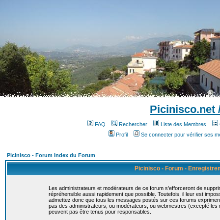
Picinisco.net
FAQ
Rechercher
Liste des Membres
Profil
Se connecter pour vérifier ses 
Picinisco - Forum Index du Forum
Picinisco - Forum - Enregistr
Les administrateurs et modérateurs de ce forum s'efforceront de suppri
répréhensible aussi rapidement que possible. Toutefois, il leur est imp
admettez donc que tous les messages postés sur ces forums expriment la
pas des administrateurs, ou modérateurs, ou webmestres (excepté le
peuvent pas être tenus pour responsables.