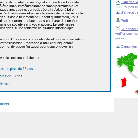
Liste des 
res, diffamatoires, menaçants, sexuels ou tout autre
re à être banni immédiatement de façon permanente (et
Groupes d'u
haque message est enregistrée afin d'aider à faire
S'enregistr
e, l'administrateur et les modérateurs de ce forum ont le
 discussion à tout moment. En tant qu'utilisateur, vous
z ci-après seront stockées dans une base de données.
Profil
sonne ou société sans votre accord. Le webmestre,
onsables si une tentative de piratage informatique
Se connect
vérifier ses m
privés
dinateur. Ces cookies ne contiendront aucune information
ort d'utilisation. L'adresse e-mail est uniquement
 votre mot de passe (et aussi pour vous envoyer un
Connexion
avec le règlement ci-dessus.
ent
ou
plus
de 13 ans
oins
de 13 ans
glement
isco.net
]