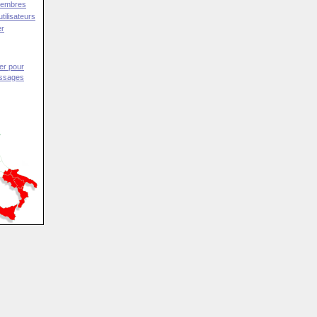
Membres
tilisateurs
er
er pour
essages