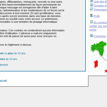
Liste des 
res, diffamatoires, menaçants, sexuels ou tout autre
re à être banni immédiatement de façon permanente (et
Groupes d'u
haque message est enregistrée afin d'aider à faire
S'enregistr
e, l'administrateur et les modérateurs de ce forum ont le
 discussion à tout moment. En tant qu'utilisateur, vous
z ci-après seront stockées dans une base de données.
Profil
sonne ou société sans votre accord. Le webmestre,
onsables si une tentative de piratage informatique
Se connect
vérifier ses m
privés
dinateur. Ces cookies ne contiendront aucune information
ort d'utilisation. L'adresse e-mail est uniquement
 votre mot de passe (et aussi pour vous envoyer un
Connexion
avec le règlement ci-dessus.
ent
ou
plus
de 13 ans
oins
de 13 ans
glement
isco.net
]