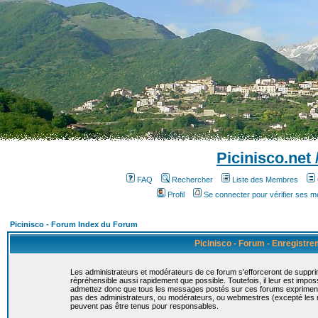
Picinisco.net
FAQ
Rechercher
Liste des Membres
Profil
Se connecter pour vérifier ses 
Picinisco - Forum Index du Forum
Picinisco - Forum - Enregistr
Les administrateurs et modérateurs de ce forum s'efforceront de suppri
répréhensible aussi rapidement que possible. Toutefois, il leur est imp
admettez donc que tous les messages postés sur ces forums expriment la
pas des administrateurs, ou modérateurs, ou webmestres (excepté le
peuvent pas être tenus pour responsables.