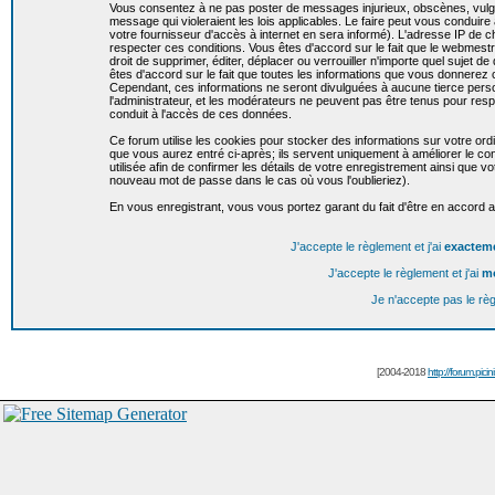
Vous consentez à ne pas poster de messages injurieux, obscènes, vulgai
message qui violeraient les lois applicables. Le faire peut vous condui
votre fournisseur d'accès à internet en sera informé). L'adresse IP de c
respecter ces conditions. Vous êtes d'accord sur le fait que le webmestr
droit de supprimer, éditer, déplacer ou verrouiller n'importe quel sujet de
êtes d'accord sur le fait que toutes les informations que vous donnere
Cependant, ces informations ne seront divulguées à aucune tierce per
l'administrateur, et les modérateurs ne peuvent pas être tenus pour resp
conduit à l'accès de ces données.
Ce forum utilise les cookies pour stocker des informations sur votre or
que vous aurez entré ci-après; ils servent uniquement à améliorer le conf
utilisée afin de confirmer les détails de votre enregistrement ainsi que
nouveau mot de passe dans le cas où vous l'oublieriez).
En vous enregistrant, vous vous portez garant du fait d'être en accord 
J'accepte le règlement et j'ai
exactem
J'accepte le règlement et j'ai
m
Je n'accepte pas le rè
[2004-2018
http://forum.picin