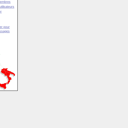
Membres
tilisateurs
er
er pour
essages