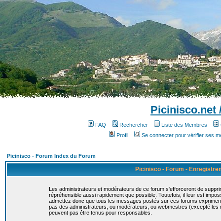
Picinisco.net
FAQ
Rechercher
Liste des Membres
Profil
Se connecter pour vérifier ses 
Picinisco - Forum Index du Forum
Picinisco - Forum - Enregistr
Les administrateurs et modérateurs de ce forum s'efforceront de suppri
répréhensible aussi rapidement que possible. Toutefois, il leur est imp
admettez donc que tous les messages postés sur ces forums expriment la
pas des administrateurs, ou modérateurs, ou webmestres (excepté le
peuvent pas être tenus pour responsables.