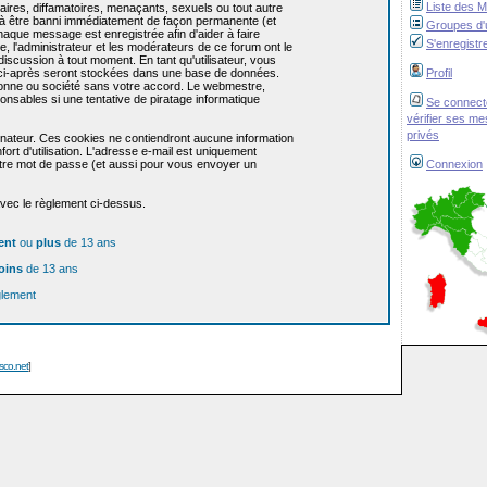
Liste des 
res, diffamatoires, menaçants, sexuels ou tout autre
re à être banni immédiatement de façon permanente (et
Groupes d'u
haque message est enregistrée afin d'aider à faire
S'enregistr
e, l'administrateur et les modérateurs de ce forum ont le
 discussion à tout moment. En tant qu'utilisateur, vous
z ci-après seront stockées dans une base de données.
Profil
sonne ou société sans votre accord. Le webmestre,
onsables si une tentative de piratage informatique
Se connect
vérifier ses m
privés
dinateur. Ces cookies ne contiendront aucune information
ort d'utilisation. L'adresse e-mail est uniquement
 votre mot de passe (et aussi pour vous envoyer un
Connexion
avec le règlement ci-dessus.
ent
ou
plus
de 13 ans
oins
de 13 ans
glement
isco.net
]