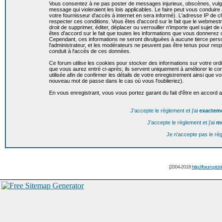
Vous consentez à ne pas poster de messages injurieux, obscènes, vulgai
message qui violeraient les lois applicables. Le faire peut vous condui
votre fournisseur d'accès à internet en sera informé). L'adresse IP de c
respecter ces conditions. Vous êtes d'accord sur le fait que le webmestr
droit de supprimer, éditer, déplacer ou verrouiller n'importe quel sujet de
êtes d'accord sur le fait que toutes les informations que vous donnere
Cependant, ces informations ne seront divulguées à aucune tierce per
l'administrateur, et les modérateurs ne peuvent pas être tenus pour resp
conduit à l'accès de ces données.
Ce forum utilise les cookies pour stocker des informations sur votre or
que vous aurez entré ci-après; ils servent uniquement à améliorer le conf
utilisée afin de confirmer les détails de votre enregistrement ainsi que
nouveau mot de passe dans le cas où vous l'oublieriez).
En vous enregistrant, vous vous portez garant du fait d'être en accord 
J'accepte le règlement et j'ai
exactem
J'accepte le règlement et j'ai
m
Je n'accepte pas le rè
[2004-2018
http://forum.picin