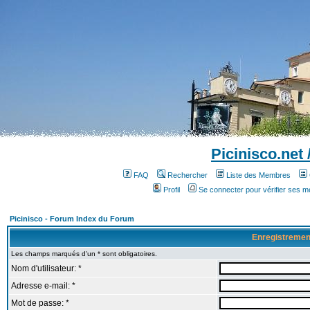
Picinisco.net
FAQ
Rechercher
Liste des Membres
Profil
Se connecter pour vérifier ses 
Picinisco - Forum Index du Forum
Enregistremen
Les champs marqués d'un * sont obligatoires.
Nom d'utilisateur: *
Adresse e-mail: *
Mot de passe: *