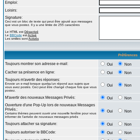
Emploi:
Loisirs:
Signature:
Ceci est un bloc de texte qui peut être ajouté aux messages
que vous postez. Il y a une limite de 255 caractères
Le HTML est
Désactivé
Le
BBCode
est
Activé
Les smilies sont
Activés
Préférences
Toujours montrer son adresse e-mail:
Oui
Non
Cacher sa présence en ligne:
Oui
Non
Toujours m'avertir des réponses:
Envoie un e-mail lorsque quelqu'un répond aux sujets que
Oui
Non
vous avez postés. Ceci peut être changé chaque fois que vous
postez.
M'avertir des nouveaux Messages Privés:
Oui
Non
Ouverture d'une Pop-Up lors de nouveaux Messages
Privés.:
Oui
Non
Certains thèmes peuvent ouvrir une nouvelle fenêtre pour vous
informer de l'arrivée de nouveaux messages privés
Toujours attacher sa signature:
Oui
Non
Toujours autoriser le BBCode:
Oui
Non