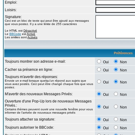
Emploi:
Loisirs:
Signature:
Ceci est un bloc de texte qui peut être ajouté aux messages
que vous postez. Il y a une limite de 255 caractères
Le HTML est
Désactivé
Le
BBCode
est
Activé
Les smilies sont
Activés
Préférences
Toujours montrer son adresse e-mail:
Oui
Non
Cacher sa présence en ligne:
Oui
Non
Toujours m'avertir des réponses:
Envoie un e-mail lorsque quelqu'un répond aux sujets que
Oui
Non
vous avez postés. Ceci peut être changé chaque fois que vous
postez.
M'avertir des nouveaux Messages Privés:
Oui
Non
Ouverture d'une Pop-Up lors de nouveaux Messages
Privés.:
Oui
Non
Certains thèmes peuvent ouvrir une nouvelle fenêtre pour vous
informer de l'arrivée de nouveaux messages privés
Toujours attacher sa signature:
Oui
Non
Toujours autoriser le BBCode:
Oui
Non