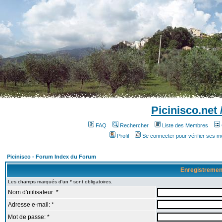
Picinisco.net
FAQ
Rechercher
Liste des Membres
Profil
Se connecter pour vérifier ses 
Picinisco - Forum Index du Forum
Enregistremen
Les champs marqués d'un * sont obligatoires.
Nom d'utilisateur: *
Adresse e-mail: *
Mot de passe: *