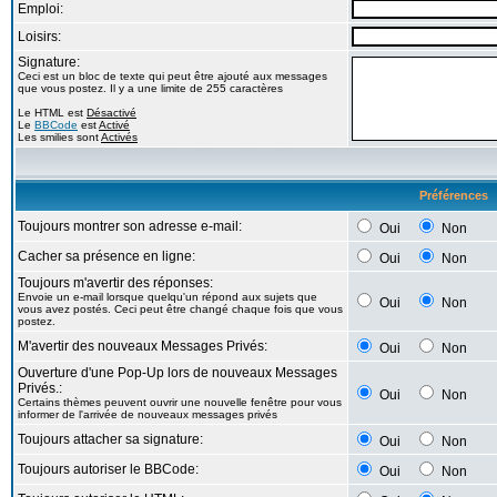
Emploi:
Loisirs:
Signature:
Ceci est un bloc de texte qui peut être ajouté aux messages
que vous postez. Il y a une limite de 255 caractères
Le HTML est
Désactivé
Le
BBCode
est
Activé
Les smilies sont
Activés
Préférences
Toujours montrer son adresse e-mail:
Oui
Non
Cacher sa présence en ligne:
Oui
Non
Toujours m'avertir des réponses:
Envoie un e-mail lorsque quelqu'un répond aux sujets que
Oui
Non
vous avez postés. Ceci peut être changé chaque fois que vous
postez.
M'avertir des nouveaux Messages Privés:
Oui
Non
Ouverture d'une Pop-Up lors de nouveaux Messages
Privés.:
Oui
Non
Certains thèmes peuvent ouvrir une nouvelle fenêtre pour vous
informer de l'arrivée de nouveaux messages privés
Toujours attacher sa signature:
Oui
Non
Toujours autoriser le BBCode:
Oui
Non