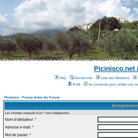
Picinisco.net
FAQ
Rechercher
Liste des Membres
Profil
Se connecter pour vérifier ses 
Picinisco - Forum Index du Forum
Enregistremen
Les champs marqués d'un * sont obligatoires.
Nom d'utilisateur: *
Adresse e-mail: *
Mot de passe: *