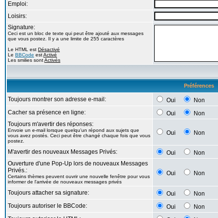
Emploi:
Loisirs:
Signature:
Ceci est un bloc de texte qui peut être ajouté aux messages
que vous postez. Il y a une limite de 255 caractères
Le HTML est
Désactivé
Le
BBCode
est
Activé
Les smilies sont
Activés
Préférences
Toujours montrer son adresse e-mail:
Oui
Non
Cacher sa présence en ligne:
Oui
Non
Toujours m'avertir des réponses:
Envoie un e-mail lorsque quelqu'un répond aux sujets que
Oui
Non
vous avez postés. Ceci peut être changé chaque fois que vous
postez.
M'avertir des nouveaux Messages Privés:
Oui
Non
Ouverture d'une Pop-Up lors de nouveaux Messages
Privés.:
Oui
Non
Certains thèmes peuvent ouvrir une nouvelle fenêtre pour vous
informer de l'arrivée de nouveaux messages privés
Toujours attacher sa signature:
Oui
Non
Toujours autoriser le BBCode:
Oui
Non