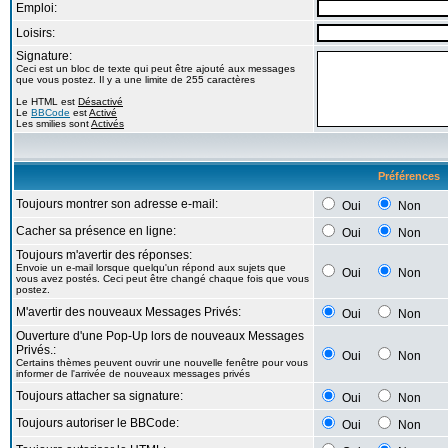
Emploi:
Loisirs:
Signature:
Ceci est un bloc de texte qui peut être ajouté aux messages
que vous postez. Il y a une limite de 255 caractères
Le HTML est
Désactivé
Le
BBCode
est
Activé
Les smilies sont
Activés
Préférences
Toujours montrer son adresse e-mail:
Oui
Non
Cacher sa présence en ligne:
Oui
Non
Toujours m'avertir des réponses:
Envoie un e-mail lorsque quelqu'un répond aux sujets que
Oui
Non
vous avez postés. Ceci peut être changé chaque fois que vous
postez.
M'avertir des nouveaux Messages Privés:
Oui
Non
Ouverture d'une Pop-Up lors de nouveaux Messages
Privés.:
Oui
Non
Certains thèmes peuvent ouvrir une nouvelle fenêtre pour vous
informer de l'arrivée de nouveaux messages privés
Toujours attacher sa signature:
Oui
Non
Toujours autoriser le BBCode:
Oui
Non