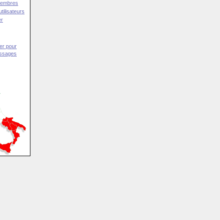
Membres
tilisateurs
er
er pour
essages