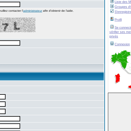
Liste des 
Groupes d'u
illez contacter l'
administrateur
afin d'obtenir de l'aide.
S'enregistr
Profil
Se connect
vérifier ses m
privés
Connexion