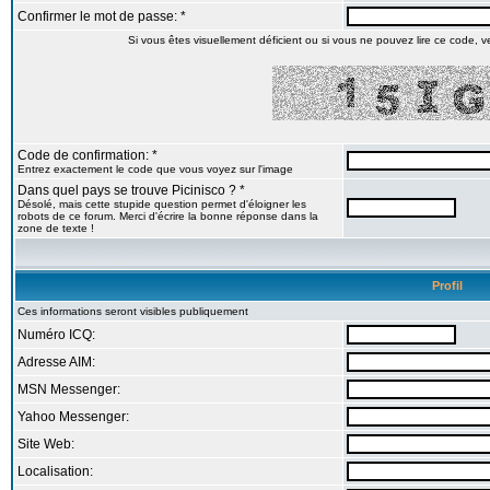
Confirmer le mot de passe: *
Si vous êtes visuellement déficient ou si vous ne pouvez lire ce code, veu
Code de confirmation: *
Entrez exactement le code que vous voyez sur l'image
Dans quel pays se trouve Picinisco ? *
Désolé, mais cette stupide question permet d'éloigner les
robots de ce forum. Merci d'écrire la bonne réponse dans la
zone de texte !
Profil
Ces informations seront visibles publiquement
Numéro ICQ:
Adresse AIM:
MSN Messenger:
Yahoo Messenger:
Site Web:
Localisation: