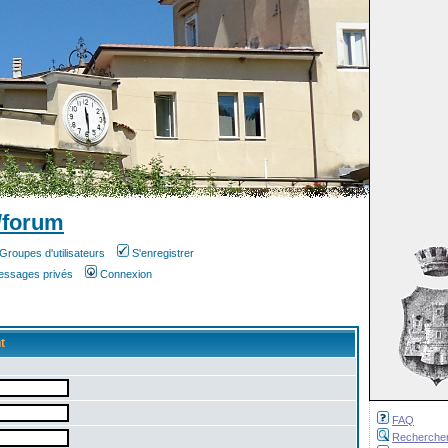
/forum
Groupes d'utilisateurs
S'enregistrer
messages privés
Connexion
t
FAQ
Recherche