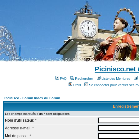
Picinisco.net
FAQ
Rechercher
Liste des Membres
Profil
Se connecter pour vérifier ses 
Picinisco - Forum Index du Forum
Enregistremen
Les champs marqués d'un * sont obligatoires.
Nom d'utilisateur: *
Adresse e-mail: *
Mot de passe: *