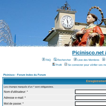
Picinisco.net
FAQ
Rechercher
Liste des Membres
Profil
Se connecter pour vérifier ses 
Picinisco - Forum Index du Forum
Enregistremen
Les champs marqués d'un * sont obligatoires.
Nom d'utilisateur: *
Adresse e-mail: *
Mot de passe: *