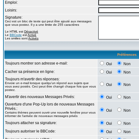
Emploi:
Loisirs:
Signature:
Ceci est un bloc de texte qui peut être ajouté aux messages
que vous postez. Il y a une limite de 255 caractères
Le HTML est
Désactivé
Le
BBCode
est
Activé
Les smilies sont
Activés
Préférences
Toujours montrer son adresse e-mail:
Oui
Non
Cacher sa présence en ligne:
Oui
Non
Toujours m'avertir des réponses:
Envoie un e-mail lorsque quelqu'un répond aux sujets que
Oui
Non
vous avez postés. Ceci peut être changé chaque fois que vous
postez.
M'avertir des nouveaux Messages Privés:
Oui
Non
Ouverture d'une Pop-Up lors de nouveaux Messages
Privés.:
Oui
Non
Certains thèmes peuvent ouvrir une nouvelle fenêtre pour vous
informer de l'arrivée de nouveaux messages privés
Toujours attacher sa signature:
Oui
Non
Toujours autoriser le BBCode:
Oui
Non